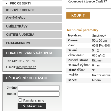
Kobercové čtverce Craft 77
PRO OBJEKTY
KUSOVÉ KOBERCE
ČISTÍCÍ ZÓNY
UMĚLÉ TRÁVY
Technické parametry
ČIŠTĚNÍ A ÚDRŽBA
Typ vlasu:
Smyčkový
Rozměr:
50 x 50 cm
PŘÍSLUŠENSTVÍ
Vlas:
60% PA, 40%
Balení:
5 m2
PORADÍME VÁM S NÁKUPEM
Váha vlasu:
660 g/m2
Rubová strana:
Bitumen
Tel: +420 317 723 705
Celková výška:
6 mm
E-mail:
info@karsis.cz
Užitná třída:
31
Použítí:
Polozátěžové
PŘIHLÁŠENÍ / ODHLÁŠENÍ
Barva:
Modrá
Jméno
Heslo:
Pamatuj si mne