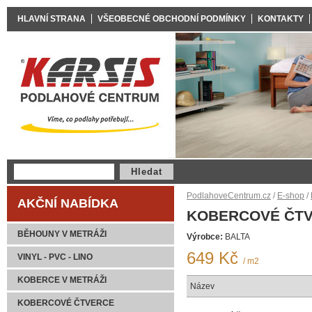
HLAVNÍ STRANA
VŠEOBECNÉ OBCHODNÍ PODMÍNKY
KONTAKTY
PodlahoveCentrum.cz
/
E-shop
/
AKČNÍ NABÍDKA
KOBERCOVÉ ČTV
BĚHOUNY V METRÁŽI
Výrobce:
BALTA
649 Kč
VINYL - PVC - LINO
/ m2
KOBERCE V METRÁŽI
Název
KOBERCOVÉ ČTVERCE