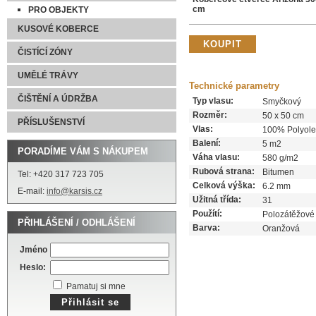
cm
PRO OBJEKTY
KUSOVÉ KOBERCE
ČISTÍCÍ ZÓNY
UMĚLÉ TRÁVY
Technické parametry
ČIŠTĚNÍ A ÚDRŽBA
Typ vlasu:
Smyčkový
Rozměr:
50 x 50 cm
PŘÍSLUŠENSTVÍ
Vlas:
100% Polyole
Balení:
5 m2
PORADÍME VÁM S NÁKUPEM
Váha vlasu:
580 g/m2
Rubová strana:
Bitumen
Tel: +420 317 723 705
Celková výška:
6.2 mm
E-mail:
info@karsis.cz
Užitná třída:
31
Použítí:
Polozátěžové
PŘIHLÁŠENÍ / ODHLÁŠENÍ
Barva:
Oranžová
Jméno
Heslo:
Pamatuj si mne