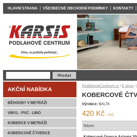
HLAVNÍ STRANA
VŠEOBECNÉ OBCHODNÍ PODMÍNKY
KONTAKTY
PodlahoveCentrum.cz
/
E-shop
/
AKČNÍ NABÍDKA
KOBERCOVÉ ČTV
BĚHOUNY V METRÁŽI
Výrobce:
BALTA
420 Kč
VINYL - PVC - LINO
/ m2
KOBERCE V METRÁŽI
Název
KOBERCOVÉ ČTVERCE
Kobercové čtverce Arizona 30