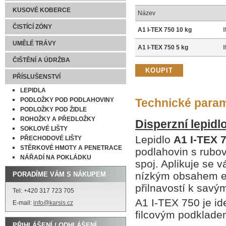
KUSOVÉ KOBERCE
Název
ČISTÍCÍ ZÓNY
A1 I-TEX 750 10 kg
I
UMĚLÉ TRÁVY
A1 I-TEX 750 5 kg
I
ČIŠTĚNÍ A ÚDRŽBA
PŘÍSLUŠENSTVÍ
LEPIDLA
PODLOŽKY POD PODLAHOVINY
Technické para
PODLOŽKY POD ŽIDLE
ROHOŽKY A PŘEDLOŽKY
Disperzní lepidl
SOKLOVÉ LIŠTY
Lepidlo
A1 I-TEX 
PŘECHODOVÉ LIŠTY
STĚRKOVÉ HMOTY A PENETRACE
podlahovin s rubovo
NÁŘADÍ NA POKLÁDKU
spoj. Aplikuje se 
nízkým obsahem em
PORADÍME VÁM S NÁKUPEM
přilnavostí k savý
Tel: +420 317 723 705
A1 I-TEX 750 je id
E-mail:
info@karsis.cz
filcovým podklade
PŘIHLÁŠENÍ / ODHLÁŠENÍ