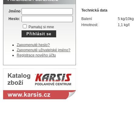
Technická data
Jméno
Heslo:
Balení
5 kg/10kg
Hmotnost:
1,1 kg/l
Pamatuj si mne
Zapomenuté heslo?
Zapomenuté uživatelské jméno?
Registrace nového účtu