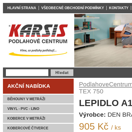
HLAVNÍ STRANA
VŠEOBECNÉ OBCHODNÍ PODMÍNKY
KONTAKTY
PodlahoveCentrum
AKČNÍ NABÍDKA
TEX 750
BĚHOUNY V METRÁŽI
LEPIDLO A1
VINYL - PVC - LINO
Výrobce:
DEN BR
KOBERCE V METRÁŽI
905 Kč
/ ks
KOBERCOVÉ ČTVERCE