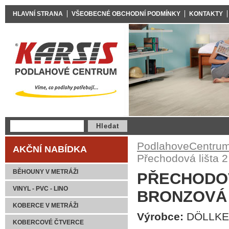
HLAVNÍ STRANA
VŠEOBECNÉ OBCHODNÍ PODMÍNKY
KONTAKTY
PodlahoveCentrum
AKČNÍ NABÍDKA
Přechodová lišta 
BĚHOUNY V METRÁŽI
PŘECHODOVÁ
VINYL - PVC - LINO
BRONZOVÁ 
KOBERCE V METRÁŽI
Výrobce:
DÖLLK
KOBERCOVÉ ČTVERCE