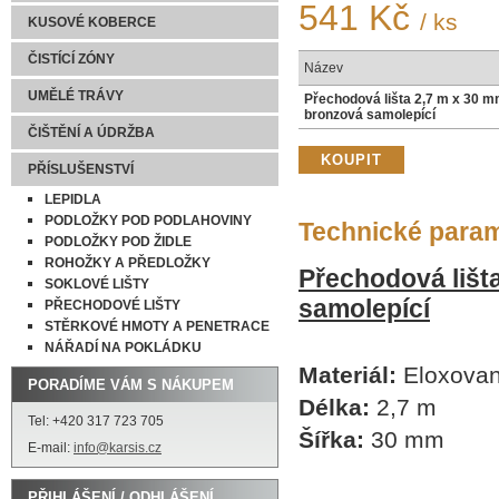
541 Kč
/ ks
KUSOVÉ KOBERCE
ČISTÍCÍ ZÓNY
Název
UMĚLÉ TRÁVY
Přechodová lišta 2,7 m x 30 
bronzová samolepící
ČIŠTĚNÍ A ÚDRŽBA
PŘÍSLUŠENSTVÍ
LEPIDLA
PODLOŽKY POD PODLAHOVINY
Technické para
PODLOŽKY POD ŽIDLE
ROHOŽKY A PŘEDLOŽKY
Přechodová lišt
SOKLOVÉ LIŠTY
samolepící
PŘECHODOVÉ LIŠTY
STĚRKOVÉ HMOTY A PENETRACE
NÁŘADÍ NA POKLÁDKU
Materiál:
Eloxovan
PORADÍME VÁM S NÁKUPEM
Délka:
2,7 m
Tel: +420 317 723 705
Šířka:
30 mm
E-mail:
info@karsis.cz
PŘIHLÁŠENÍ / ODHLÁŠENÍ