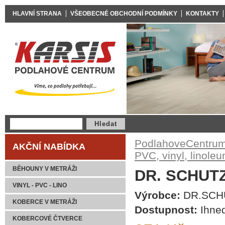
HLAVNÍ STRANA
VŠEOBECNÉ OBCHODNÍ PODMÍNKY
KONTAKTY
PodlahoveCentrum
AKČNÍ NABÍDKA
PVC, vinyl, linole
BĚHOUNY V METRÁŽI
DR. SCHUTZ
VINYL - PVC - LINO
Výrobce:
DR.SCH
KOBERCE V METRÁŽI
Dostupnost:
Ihned
KOBERCOVÉ ČTVERCE