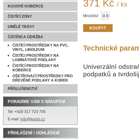
371 Kč
/ ks
KUSOVÉ KOBERCE
Množství:
ČISTÍCÍ ZÓNY
UMĚLÉ TRÁVY
ČIŠTĚNÍ A ÚDRŽBA
ČISTÍCÍ PROSTŘEDKY NA PVC,
Technické para
VINYL, LINOLEUM
ČISTÍCI PROSTŘEDKY NA
LAMINÁTOVÉ PODLAHY
Univerzální odstr
ČISTÍCÍ PROSTŘEDKY NA
KOBERCE
podpatků a tvrdoši
OŠETŘOVACÍ PROSTŘEDKY PRO
DŘEVĚNÉ PODLAHY A KOREK
PŘÍSLUŠENSTVÍ
PORADÍME VÁM S NÁKUPEM
Tel: +420 317 723 705
E-mail:
info@karsis.cz
PŘIHLÁŠENÍ / ODHLÁŠENÍ