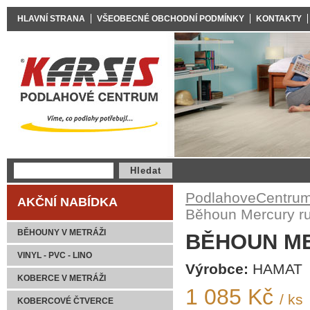
HLAVNÍ STRANA
VŠEOBECNÉ OBCHODNÍ PODMÍNKY
KONTAKTY
PodlahoveCentrum
AKČNÍ NABÍDKA
Běhoun Mercury ru
BĚHOUNY V METRÁŽI
BĚHOUN M
VINYL - PVC - LINO
Výrobce:
HAMAT
KOBERCE V METRÁŽI
1 085 Kč
/ ks
KOBERCOVÉ ČTVERCE