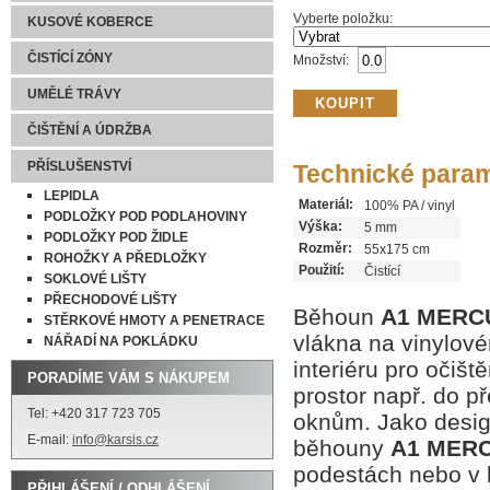
Vyberte položku
:
KUSOVÉ KOBERCE
ČISTÍCÍ ZÓNY
Množství:
UMĚLÉ TRÁVY
ČIŠTĚNÍ A ÚDRŽBA
PŘÍSLUŠENSTVÍ
Technické para
LEPIDLA
Materiál:
100% PA / vinyl
PODLOŽKY POD PODLAHOVINY
Výška:
5 mm
PODLOŽKY POD ŽIDLE
Rozměr:
55x175 cm
ROHOŽKY A PŘEDLOŽKY
Použití:
Čistící
SOKLOVÉ LIŠTY
PŘECHODOVÉ LIŠTY
Běhoun
A1 MERC
STĚRKOVÉ HMOTY A PENETRACE
vlákna na vinylov
NÁŘADÍ NA POKLÁDKU
interiéru pro očišt
PORADÍME VÁM S NÁKUPEM
prostor např. do p
Tel: +420 317 723 705
oknům. Jako desig
E-mail:
info@karsis.cz
běhouny
A1 MER
podestách nebo v k
PŘIHLÁŠENÍ / ODHLÁŠENÍ