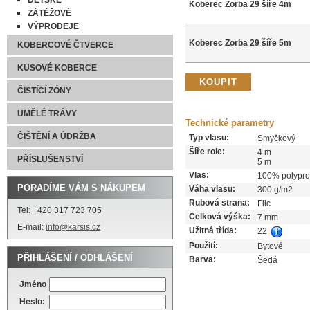
DĚTSKÉ
Koberec Zorba 29 šíře 4m
ZÁTĚŽOVÉ
VÝPRODEJE
Koberec Zorba 29 šíře 5m
KOBERCOVÉ ČTVERCE
KUSOVÉ KOBERCE
ČISTÍCÍ ZÓNY
UMĚLÉ TRÁVY
Technické parametry
ČIŠTĚNÍ A ÚDRŽBA
Typ vlasu:
Smyčkový
Šíře role:
4 m
PŘÍSLUŠENSTVÍ
5 m
Vlas:
100% polypro
PORADÍME VÁM S NÁKUPEM
Váha vlasu:
300 g/m2
Rubová strana:
Filc
Tel: +420 317 723 705
Celková výška:
7 mm
E-mail:
info@karsis.cz
Užitná třída:
22
Použití:
Bytové
PŘIHLÁŠENÍ / ODHLÁŠENÍ
Barva:
Šedá
Jméno
Heslo: