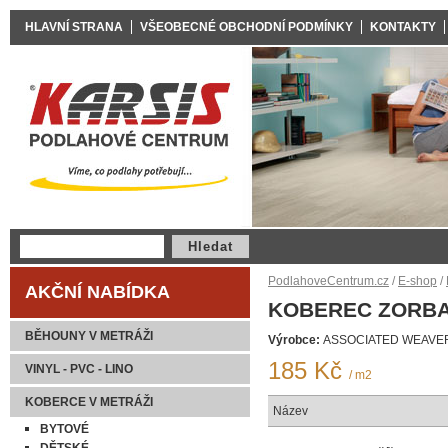
HLAVNÍ STRANA
VŠEOBECNÉ OBCHODNÍ PODMÍNKY
KONTAKTY
PodlahoveCentrum.cz
/
E-shop
/
AKČNÍ NABÍDKA
KOBEREC ZORBA
BĚHOUNY V METRÁŽI
Výrobce:
ASSOCIATED WEAVE
185 Kč
VINYL - PVC - LINO
/ m2
KOBERCE V METRÁŽI
Název
BYTOVÉ