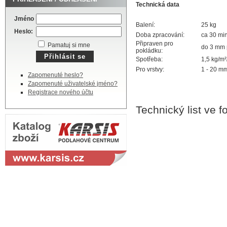
Technická data
Jméno
Balení:
25 kg
Heslo:
Doba zpracování:
ca 30 min
Připraven pro
Pamatuj si mne
do 3 mm 
pokládku:
Spotřeba:
1,5 kg/m
Pro vrstvy:
1 - 20 mm
Zapomenuté heslo?
Zapomenuté uživatelské jméno?
Registrace nového účtu
Technický list ve 