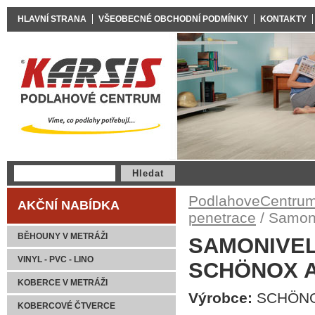
HLAVNÍ STRANA
VŠEOBECNÉ OBCHODNÍ PODMÍNKY
KONTAKTY
PodlahoveCentrum
AKČNÍ NABÍDKA
penetrace
/ Samon
BĚHOUNY V METRÁŽI
SAMONIVEL
VINYL - PVC - LINO
SCHÖNOX 
KOBERCE V METRÁŽI
Výrobce:
SCHÖN
KOBERCOVÉ ČTVERCE