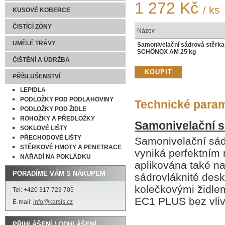
1 272 Kč
/ ks
KUSOVÉ KOBERCE
ČISTÍCÍ ZÓNY
Název
UMĚLÉ TRÁVY
Samonivelační sádrová stěrka
SCHÖNOX AM 25 kg
ČIŠTĚNÍ A ÚDRŽBA
PŘÍSLUŠENSTVÍ
LEPIDLA
PODLOŽKY POD PODLAHOVINY
Technické para
PODLOŽKY POD ŽIDLE
ROHOŽKY A PŘEDLOŽKY
Samonivelační 
SOKLOVÉ LIŠTY
PŘECHODOVÉ LIŠTY
Samonivelační sád
STĚRKOVÉ HMOTY A PENETRACE
vyniká perfektním 
NÁŘADÍ NA POKLÁDKU
aplikována také na 
PORADÍME VÁM S NÁKUPEM
sádrovláknité desk
kolečkovými židle
Tel: +420 317 723 705
EC1 PLUS bez vlivu
E-mail:
info@karsis.cz
PŘIHLÁŠENÍ / ODHLÁŠENÍ